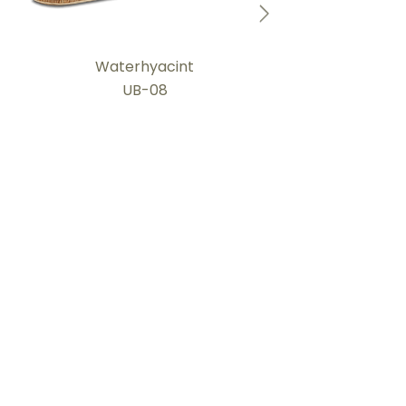
Waterhyacint
UB-08
Boerland gevlochten
uitvaartmanden