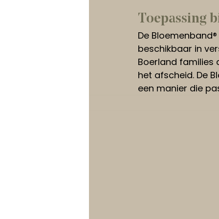
Toepassing b
De Bloemenband® is
beschikbaar in ver
Boerland families 
het afscheid. De 
een manier die pas