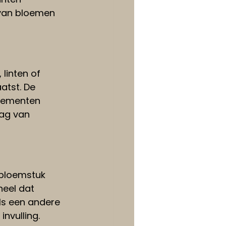
 van bloemen 
linten of 
atst. De 
lementen 
ag van 
 bloemstuk 
eel dat 
als een andere 
nvulling.