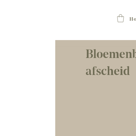
H
Bloemenb
afscheid