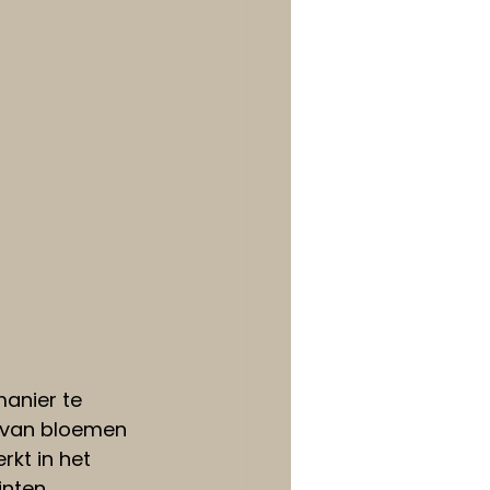
anier te 
s van bloemen 
kt in het 
inten 