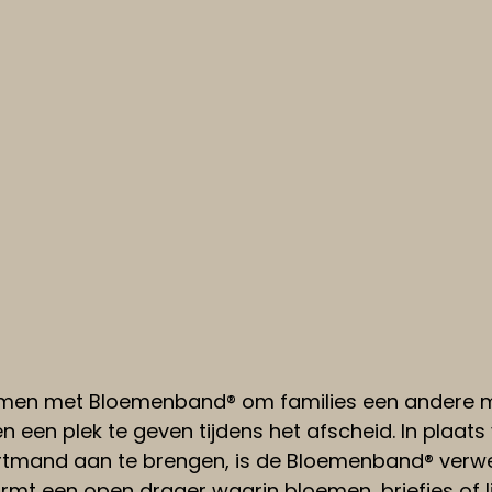
amen met Bloemenband® om families een andere m
een plek te geven tijdens het afscheid. In plaat
tmand aan te brengen, is de Bloemenband® verwer
rmt een open drager waarin bloemen, briefjes of l