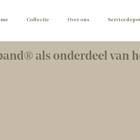
ome
Collectie
Over ons
Servicedepo
and® als onderdeel van h