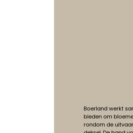
Boerland werkt s
bieden om bloemen 
rondom de uitvaar
deksel. De band vo