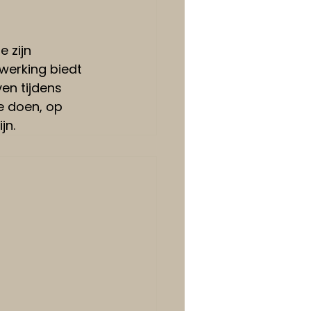
 zijn 
werking biedt 
en tijdens 
e doen, op 
jn.