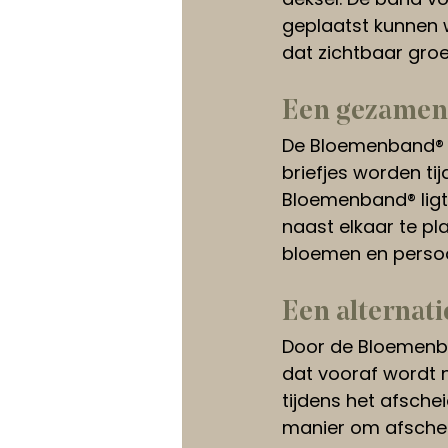
geplaatst kunnen 
dat zichtbaar gro
Een gezamenl
De Bloemenband® no
briefjes worden ti
Bloemenband® ligt
naast elkaar te pl
bloemen en persoo
Een alternati
Door de Bloemenba
dat vooraf wordt 
tijdens het afschei
manier om afscheid