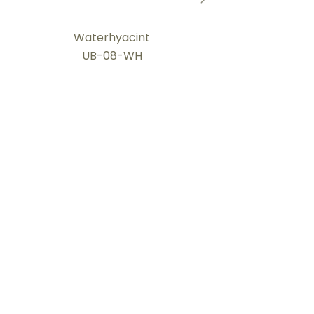
Waterhyacint
UB-08-WH
Boerland gevlochten
uitvaartmanden